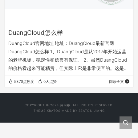
DuangCloud怎么样
DuangCloud官网地址 地址：DuangCloud最新官网
DuangCloud怎么样 1、DuangCloud是从2017年开始运营
的老牌机场，稳定性和信誉有保证。 2、虽然DuangCloud
的价格看起来可能稍贵，但实际上它是非常便宜的。这是因
为DuangCloud一直以来都没有流量倍率（按实际使用流量
5378点热度
0人点赞
阅读全文
计算），而且全部采用万兆金融专线，物理绕开封锁。那些
曾经使用过有倍率流量的机场的老用户肯定都明白这一点。
3、最高每月 500GB 流量，并可以手动充值流量（需付
COPYRIGHT © 2024 伶俐谷. ALL RIGHTS RESERVED.
费）。Netfilx 等…
THEME
KRATOS
MADE BY
SEATON JIANG