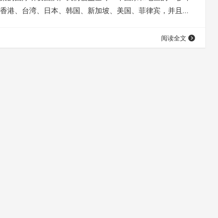
香港、台湾、日本、韩国、新加坡、美国、菲律宾，并且仍
通过我们的服务，您可以观看包括Netflix、Hulu、HBO等在
，聆听包括Spotify、Pandora等在内的流媒体音乐。拥有
阅读全文
路，10Gbps带宽，连接国际专线，与全球网络具有极低的延