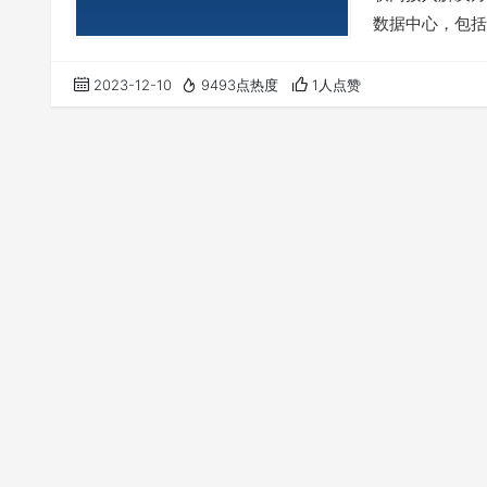
数据中心，包括
在持续部署中。 
内的多种视频网站
2023-12-10
9493点热度
1人点赞
全球优质宽带线
迟…