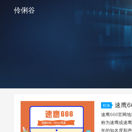
伶俐谷
速鹰6
机场
速鹰666官网地
称为速鹰或速鹰
年的知名度和声