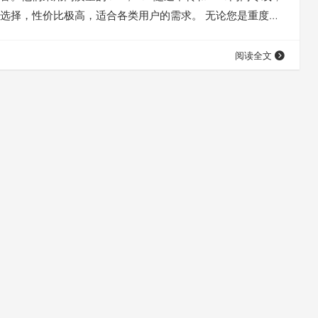
选择，性价比极高，适合各类用户的需求。 无论您是重度视
期需求的用户，还是低频使用流量的用户，速鹰666都能为您
套餐。 速鹰666因为提供公益免费的SSR节点而广受欢迎，
阅读全文
666加速器或速鹰SSR。然而，速鹰666不仅支持SSR，还