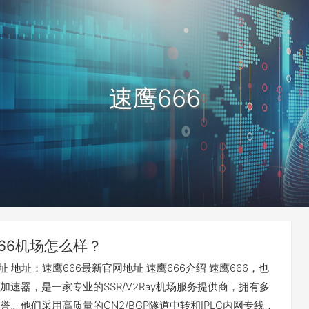
速鹰666
66机场怎么样？
址 地址：速鹰666最新官网地址 速鹰666介绍 速鹰666，也
加速器，是一家专业的SSR/V2Ray机场服务提供商，拥有多
誉。他们采用高质量的CN2/BGP隧道中转和IPLC内网专线，