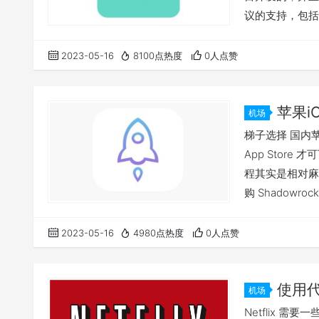
议的支持，包括V2
求选择合适的协
名解析等，可以帮
2023-05-16
8100点热度
0人点赞
一些高级设置选
苹果i
机场
梯子选择 国内苹果
App Store
程其实是相对麻
购 Shadow
享账号： wgetc
您的账户（点击
2023-05-16
4980点热度
0人点赞
录（点击右上角
使用代
机场
Netflix 