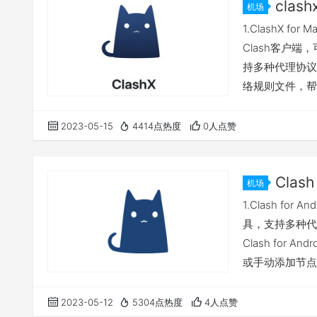
clas
机场
1.ClashX f
Clash客户端，
持多种代理协议，如
络规则文件，帮
站。 2.下载cla
ClashX.
2023-05-15
4414点热度
0人点赞
用户…
Clas
机场
1.Clash for
具，支持多种代理协
Clash fo
或手动添加节点实
规则定制等高级
方式，大家选择适合
2023-05-12
5304点热度
4人点赞