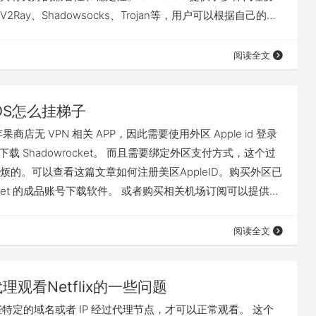
Ray、Shadowsocks、Trojan等，用户可以根据自己的需
议。它还提供了一些高级功能，如流量分流、智能路由和域
助用户更好地管理和优化网络流量。 Surfboard还提供了
阅读全文
项，如代理自动切换、代理规则自定义…
OS怎么挂梯子
商店无 VPN 相关 APP，因此需要使用外区 Apple id 登录
 才可下载 Shadowrocket。 而且需要绑定外区支付方式，这个过
烦的。可以查看这篇文章如何注册美区AppleID。购买外区已
rocket 的成品账号下载软件。 或者购买相关机场订阅可以提供共
loud Shadowrocket下载 登录方法： 打开 App Store，退出
右上角头像，拉至底部点击「退出」），再使用共享账号登
阅读全文
头…
理观看Netflix的一些问题
需要一些特定的域名或者 IP 经过代理节点，才可以正常观看。 这个