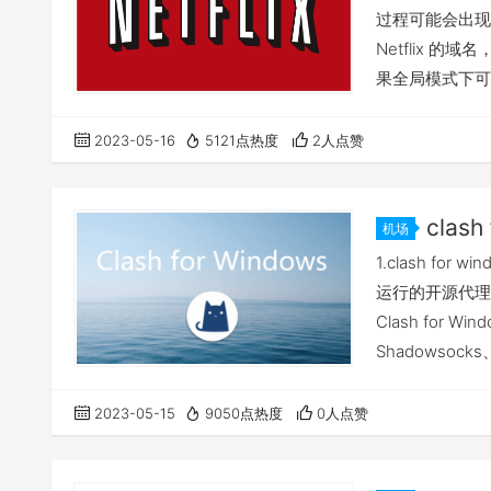
过程可能会出现
Netflix 的
果全局模式下可
Netflix 
理插件的规则中
2023-05-16
5121点热度
2人点赞
户端就会提示使
clas
机场
1.clash for
运行的开源代理
Clash for
Shadowsoc
选项。 2.下载与安
Clash.for.W
2023-05-15
9050点热度
0人点赞